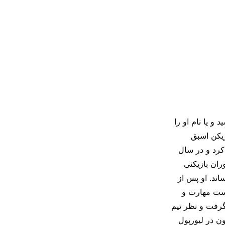
و یا نام او را
 است. او بازیکن اسبق
 کرد و در سال
وران بازیکنی
و توانست ۵۲ گل را به ثمر برساند. او پس از
نست مهارت و
گرفت و نظر تیم
ن در لیورپول