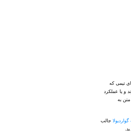
ای تیمی که
د و یا عملکرد
تن به
گواردیولا
جالب
د.