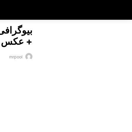
بت سایت
بیوگرافی
+ عکس
mrpool