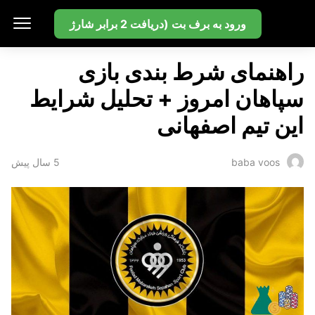
بت سایت
ورود به برف بت (دریافت 2 برابر شارژ
راهنمای شرط بندی بازی
سپاهان امروز + تحلیل شرایط
این تیم اصفهانی
5 سال پیش
baba voos