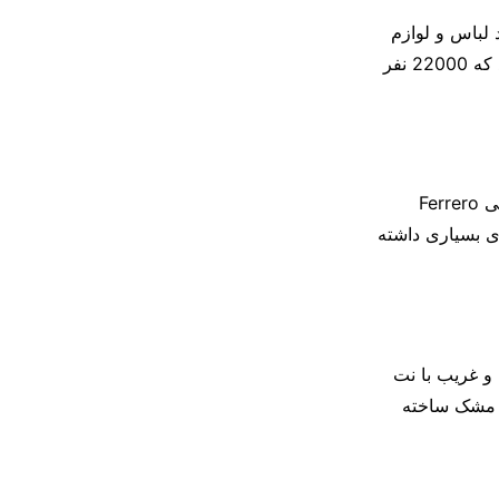
 مد لباس و لوازم
التحریر معروف است. از سال 2020، بیش از 1500 فروشگاه در 18 کشور جهان دارد که 22000 نفر
کیندر بوئنو یک شیرینی شکلاتی و ویفری است که توسط کارخانه شیرینی‌ سازی ایتالیایی Ferrero
ای بسیاری داشته
و غریب با نت
 و مشک ساخته