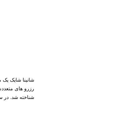
رزرو های متعددش 
شناخته شد. در سال 2018، او شروع به حضور در سریال مستند quad