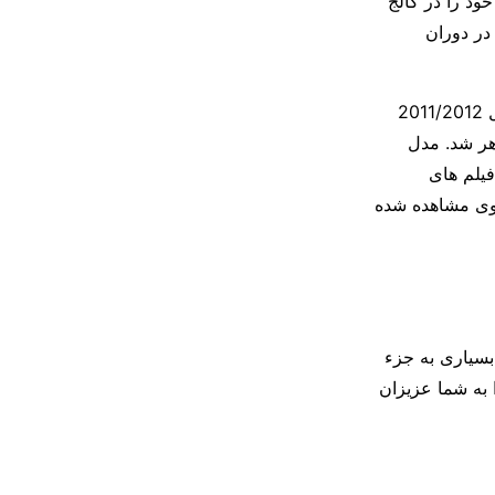
ود را در کالج
نه در دوران
مدل استرالیایی شانینا شایک به دلیل راه رفتن روی استیج مد ویکتوریا سیکرت در سال 2011/2012
یز ظاهر شد. مدل
فیلم های
 وی مشاهده شده
بسیاری به جزء
 به شما عزیزان