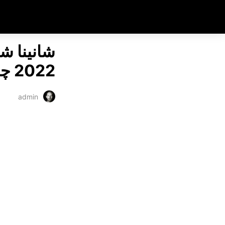
بت سایت
شانینا ش
2022 چقدر درآمد داشته است؟
admin