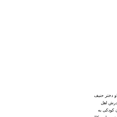
 دنیا آمد. او دختر حنیف
درش اهل
ن کودکی به