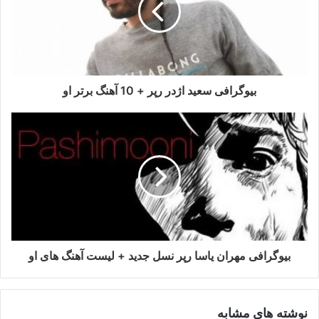
بیوگرافی سعید اژدر رپر + 10 آهنگ برتر او
بیوگرافی مهران یاسا رپر نسل جدید + لیست آهنگ های او
نوشته های مشابه