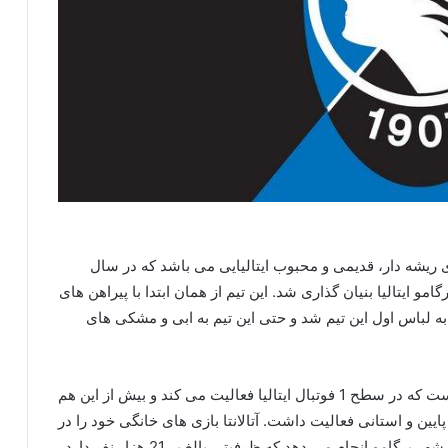
Atalanta berga) یکی از تیم های ریشه دار، قدیمی و محبوب ایتالیایی می باشد که در سال
و ایتالیا بنیان گذاری شد. این تیم از همان ابتدا با پیراهن های
به لباس اول این تیم شد و حتی این تیم به ابی و مشکی های
تیم آتلانتا که 114 سال قدمت دارد نزدیک به 60 سال است که در سطح 1 فوتبال ایتالیا فعالیت می کند و بیش از این هم
تر هم در لیگ های پایین و استانی فعالیت داشت. آتالانتا بازی های خانگی خود را در
استادیوم اختصاصی خود به نام اتلتی اتزوری دایتالیا در شهر برگامو انجام می دهد که ظرفیتی بالغ بر 21 هزار نفر دارد