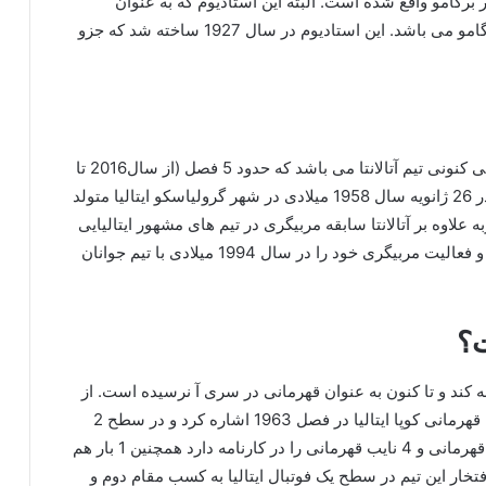
یش دارد و در شهر برگامو واقع شده است. البته این استادیوم که به عنوان
اختصاصی آتالانتا شناخته می شود مالک آن شهردار برگامو می باشد. این استادیوم در سال 1927 ساخته شد که جزو
جان پیرو گاسپرینی مربی سرشناس ایتالیایی و سرمربی کنونی تیم آتالانتا می باشد که حدود 5 فصل (از سال2016 تا
کنون) است هدایت این تیم را بر عهده دارد. این مربی در 26 ژانویه سال 1958 میلادی در شهر گرولیاسکو ایتالیا متولد
ربی با تجربه علاوه بر آتالانتا سابقه مربیگری در تیم های مشهور ایتالیایی
مانند پالرمو، جنوا، اینتر و کرونته را هم در کارنامه دارد و فعالیت مربیگری خود را در سال 1994 میلادی با تیم جوانان
ت؟
ربه کند و تا کنون به عنوان قهرمانی در سری آ نرسیده است. از
افتخارات این تیم پر طرفدار می توان به کسب 1 عنوان قهرمانی کوپا ایتالیا در فصل 1963 اشاره کرد و در سطح 2
ایتالیا که به عنوان سری بی شناخته می شود 6 عنوان قهرمانی و 4 نایب قهرمانی را در کارنامه دارد همچنین 1 بار هم
ار این تیم در سطح یک فوتبال ایتالیا به کسب مقام دوم و