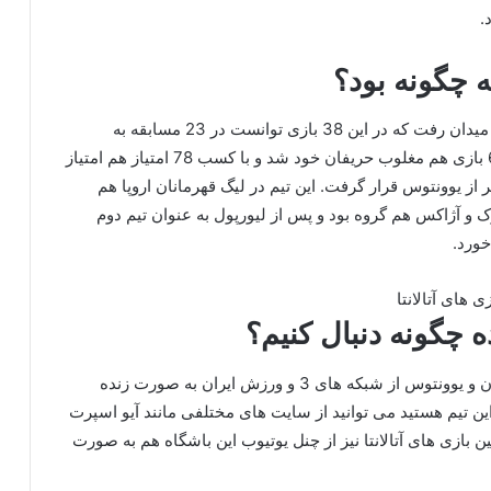
ه چگونه بود؟
آتالانتا در فصل قبلی رقابت های سری آ در 38 بازی به میدان رفت که در این 38 بازی توانست در 23 مسابقه به
پیروزی برسد. این تیم در 9 بازی به تساوی رسید و در 6 بازی هم مغلوب حریفان خود شد و با کسب 78 امتیاز هم امتیاز
ر از یوونتوس قرار گرفت. این تیم در لیگ قهرمانان اروپا هم
ک و آژاکس هم گروه بود و پس از لیورپول به عنوان تیم دوم
ورد.
ده چگونه دنبال کنیم؟
برخی از بازی های مهم این تیم مانند تقابل با اینتر، میلان و یوونتوس از شبکه های 3 و ورزش ایران به صورت زنده
ین تیم هستید می توانید از سایت های مختلفی مانند آیو اسپرت
ین بازی های آتالانتا نیز از چنل یوتیوب این باشگاه هم به صورت