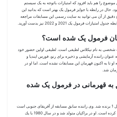
 موضوع را هم باید افزود که امتیازات باتوجه به یک سیستم
 حال در رابطه با جوایز فرمول یک بهتر است که بدانید این
لاع دقیق از آن می توانید به سایت رسمی این مسابقات مراجعه
ت فرمول یک 2021 و 2022 نیز بدست آورید.
رمان فرمول یک شده است؟
رده شخصی به نام نیکلاس لطیفی است. لطیفی اولین حضور خود
ندپری اتریش 2020 انجام داد و به عنوان راننده آزمایشی و ذخیره برای رنو، فورس ایندیا و
 او تا به اکنون قهرمان این مسابقات نشده است. اما او در
ق به قهرمانی در فرمول یک شده
دزیره ویلسون تنها زنی بود که در هر نوع مسابقه فرمول 1 برنده شد. وی راننده سابق مسابقه از آفریقای جنوبی است
و تنها یکی از پنج زنی است که در این مسابقات شرکت کرده است. او در براكپان متولد شد و در سال 1980 با یك