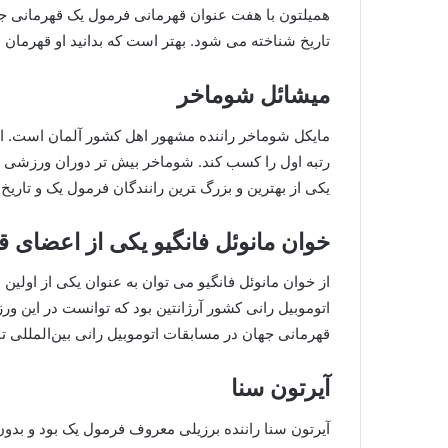
همیلتون با هفت عنوان قهرمانی فرمول یک قهرمانی جهان
تاریخ شناخته می‌ شود. بهتر است که بدانید او قهرمان فرمول یک ۲۰۲۰ 
میشائل شوماخر
رتبه‌ اول را کسب کند. شوماخر ﺑﯿﺶ ﺗﺮ ﺩﻭﺭﺍﻥ ﻭﺭﺯﺷﯽ ﺧﻮ
ﯾﮑﯽ ﺍﺯ ﺑﻬﺘﺮﯾﻦ ﻭ ﺑﺰﺭگ ﺘﺮﯾﻦ ﺭﺍﻧﻨﺪگان ﻓﺮﻣﻮﻝ ﯾﮏ ﻭ ﺗﺎﺭﯾ
خوان مانوئل فانگیو یکی از اعضای 
از خوان مانوئل فانگیو می‌ توان به عنوان یکی از اولین ا
اتوموبیل‌ رانی کشور آرژانتین بود که توانست در این 
قهرمانی جهان در مسابقات اتوموبیل‌ رانی بین‌المللی تا 46 سال شکسته نشد
آیرتون سنا
آیرتون سنا راننده‌ برزیلی معروف فرمول یک بود و بدون 