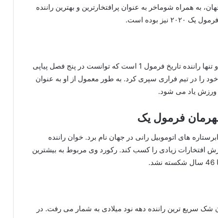
، به همراه شوماخر به عنوان پرافتخارترین و بهترین راننده
نیز بوده است.
مایکل شوماخر راننده‌ مشهور اهل کشور آلمان است. او تنها راننده‌ تاریخ فرمول 1 است که توانست در پنج فصل پیاپی
ﺩ ﺭﺍ ﺩﺭ ﺗﯿﻢ ﻓﺮﺍﺭﯼ ﺳﭙﺮﯼ ﮐﺮد. به طور معمول از ﺍﻭ ﺑﻪ ﻋﻨﻮﺍﻥ
ﺦ ﻭﺭﺯﺵ یاد می شود.
قهرمان فرمول یک
برستاره‌ های اتوموبیل‌ رانی در جهان نام برد. خوان راننده‌
ورزش افتخارات زیادی را کسب کند. رکورد وی مربوط به بیشترین
.
شک سریع‌ ترین راننده‌ دهه‌ نود میلادی به شمار می‌ رفت. در