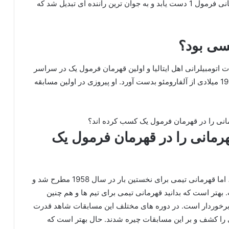
سال 1991 سنا توانست برای سومین بار به مقام قهرمانی فرمول 1 دست یابد و به جوان‌ ترین راننده ای تبدیل شد که
سی بود؟
Giuseppe Farin) راننده مسابقات اتومبیلرانی اهل ایتالیا و اولین قهرمان فرمول یک در سراسر
جهان است. او نخستین عنوان را در مسابقات فصل 1950 میلادی از آلفارومئو بدست آورد. او پیروزی در اولین مسابقه
قهرمانی را در قهرمان فرمول یک
با این که این مسابقات از سال 1950 شروع به کار کرد، اما قهرمانی تیمی برای نخستین بار در سال 1958 مطرح شد و
بهتر است که بدانید قهرمانی تیمی برای تیم ها و هم چنین
از اهمیت بسیار زیادی برخوردار است. در دوره های مختلف این مسابقات شاهد قدرت
 را کشف و بر این مسابقات چیره شدند. حال بهتر است که