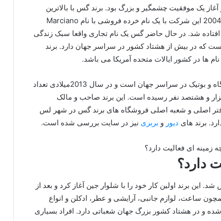
آغاز یک موفقیت چشمگیر و بزرگ بود. برند گس با بالاترین
سرعت به یک سبک زندگی جوان شناخته شد. در سال 2004 این شرکت با یک نام خرده فروشی با نام Marciano
2 یک برند معروف و جا افتاده شد. در حال حاضر گس یک نام تجاری واقعا سبک زندگی
ست که در بیش از هشتاد کشور در سراسر جهان دارد. برند
ام ها در کشور ایالات متحده آمریکا می باشد.
این برند شکل گرفته از چهارصد و هشتاد و چهار فروشگاه و بوتیک در سراسر جهان است و در سال 2013میلادی تعداد
زار و هشتصد نفر رسیده است. این برند صاحب و مالک
دفتر اصلی و شعبه اصلی فروشگاه های برند گس در شهر لس
ارد. برند های
دیور
و
بربری
نیز در سایت بررسی شده است.
ت دارد؟
یانو تاسیس شد. این برند اولین کار خود را با شلوار جین آغاز کرد و بعد از
چون ساعت، لوازم جانبی، آرایشی و عطر، ادکلن و انواع
ده و در هشتاد کشور بزرگ جهان شعباتی دارد. افراد بسیاری