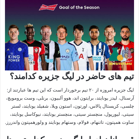
تیم های حاضر در لیگ جزیره کدامند؟
لیگ جزیره امروزه از ۲۰ تیم برخوردار است که این تیم ها عبارتند از:
آرسنال، لیدز یونایتد، برایتون اند، هوو آلبیون، برنلی، وست برومویچ،
چلسی، کریستال پالاس، اورتون، استون ویلا، شفیلد یونایتد، لستر
سیتی، لیورپول، منچستر سیتی، منچستر یونایتد، نیوکاسل یونایتد،
ساوت همپتون، تاتنهام، فولام، وستهام یونایتد و ولورهمپتون واندررز.