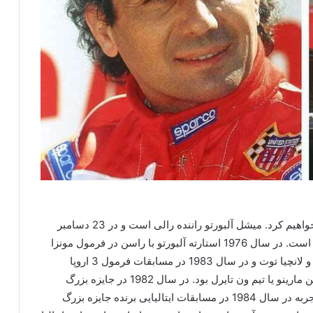
میشل آلبورتو ویکی پدیا را در این متن به شما معرفی خواهیم کرد. میشل آلبورتو راننده رالی است و در 23 دسامبر
1956 متولد شده است و امروزه مربی فرمول 1 ایتالیا است. در سال 1976 استارته آلبورتو با راسن در فرمول مونزا
ملاقات کرد. در سال 1980 در مسابقات استقامتی رید و لانچیا توت و در سال 1983 در مسابقات فرمول 3 اروپا
قهرمان شد. اولین بازی در فرمول 1 در گرندپری ون سن مارینو یا تیم ون تایرل بود. در سال 1982 در جایزه بزرگ
آمریکا در لاس وگاس شرکت کرد. این راننده بسیار با تجربه در سال 1984 در مسابقات ایتالیایی برنده جایزه بزرگ