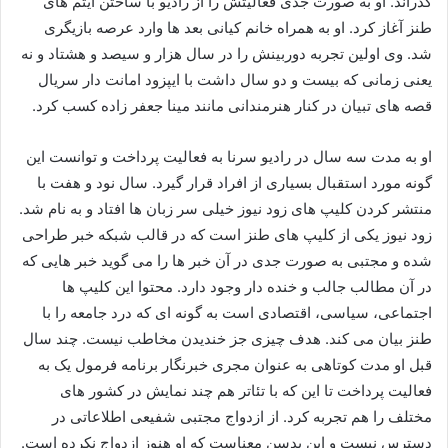
گذراند. او به صورت جدی فعالیتش را از رادیو با ساختن آیتم های
طنز آغاز کرد. او به همراه خانم کیانی بعد ها وارد عرصه بازیگری
شد. وی اولین تجربه دوربینش را در سال هزار و سیصد و هشتاد و نه
یعنی زمانی که بیست و دو سال داشت با ایپزود امانت دار سریال
قصه های تبیان در کنار هنرمندانی مانند مینا جعفر زاده کسب کرد.
او به مدت سه سال در رادیو سرنا به فعالیت پرداخت و توانست این
گونه مورد استقبال بسیاری از افراد قرار گیرد. سال نود و هفت با
منتشر کردن کلیپ های زود نیوز خیلی سر زبان ها افتاد و به نام شد.
زود نیوز یکی از کلیپ های طنز است که در قالب شبکه خبر طراحی
شده و مجتبی به صورت جدی در آن خبر ها را می گوید خبر هایی که
در آن مطالب جالب و خنده دار وجود دارد. محتوا این کلیپ ها
اجتماعی، سیاسی، اقتصادی است به گونه ای که درد جامعه را با
طنز بیان می کند. هدف چیزی جز خندیدن مخاطب نیست. چند سال
قبل او مدت کوتاهی به عنوان مجری خبرنگار برنامه فرمول یک به
فعالیت پرداخت تا این که با تئاتر هم چند نمایش در کشور های
مختلف را هم تجربه کرد. از ازدواج مجتبی شفیعی اطلاعاتی در
دسترس نیست و این بدسن معناست که او هنوز ازدواج نکرده است.