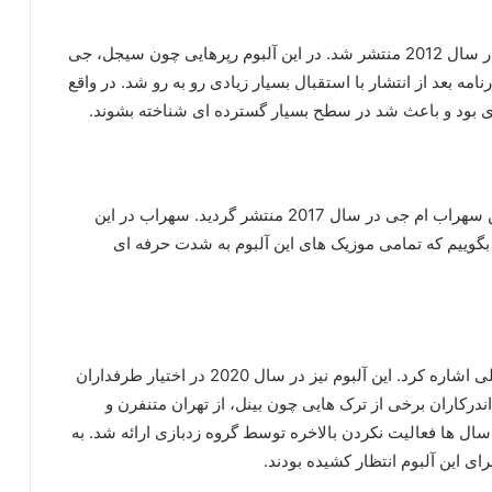
زاخازنامه اولین آلبوم استودیویی گروه زدبازی بود که در سال 2012 منتشر شد. در این آلبوم رپرهایی چون سیجل، جی
ه بعد از انتشار با استقبال بسیار زیادی رو به رو شد. در واقع
ازی بود و باعث شد در سطح بسیار گسترده ای شناخته بشوند.
آلبوم یکسین نیز توسط اعضای گروه زدبازی و هم چنین سهراب ام جی در سال 2017 منتشر گردید. سهراب در این
د بگوییم که تمامی موزیک های این آلبوم به شدت حرفه ای
از دیگر آلبوم های سهراب ام جی می توان به زاخار اصلی اشاره کرد. این آلبوم نیز در سال 2020 در اختیار طرفداران
اندرکاران برخی از ترک هایی چون بینل، از تهران متنفرن و
 سال ها فعالیت نکردن بالاخره توسط گروه زدبازی ارائه شد. به
ای این آلبوم انتظار کشیده بودند.