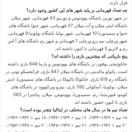
قرار دارند.
چه تعداد قهرمانی بر پایه شهر های این کشور وجود دارد؟
در شهر تورین باشگاه یوونتوس و تورینو 43 قهرمانی، شهر میلان
باشگاه اینتر میلان و آث میلان 37 قهرمانی، شهر جنوا باشگاه های
جنوا و سمپدوریا 10 قهرمانی، شهر بولنا باشگاه بولونیا 9 قهرمانی،
شهر ورچلی تیم پرو ورچلی 7 قهرمانی و شهر رم باشگاه های آ اس
رم و لاتزیو 5 قهرمانی تا کنون داشته اند.
پنج بازیکنی که بیشترین بازی را داشته اند؟
جانلوئیجی بوفون در باشگاه های یوونتوس و پارما 648 بازی داشته
است. پائولو مالدینی در باشگاه میلان 647 بازی، فرانچسکو توتی در
باشگاه رم 619 بازی، جانلوکا پالیوکا در باشگاه های سمپدوریا، اینتر
میلان، بولونیا، آسکولی 592 بازی، پیترو ویرکووود در باشگاه های
کومو، فیورنتینا، رم، سمپدوریا، یوونتوس، میلان، پیاچنزا در 563
بازی تا کنون حضور داشته اند.
تعداد تیم ها در سال های مختلف در ایتالیا چقدر بوده است؟
۱۸ تیم = ۱۹۲۹–۱۹۳۴، ۱۶ تیم = ۱۹۳۴–۱۹۴۲، ۱۸ تیم = ۱۹۴۲–۱۹۴۶،
۲۰ تیم = ۱۹۴۶–۱۹۴۷، ۲۱ تیم = ۱۹۴۷–۱۹۴۸، ۲۰ تیم = ۱۹۴۸–۱۹۵۲،