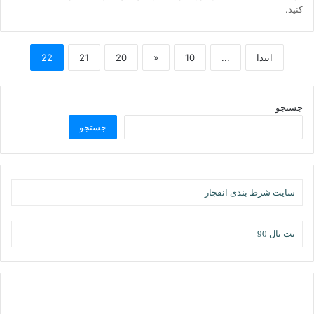
کنید.
ابتدا
...
10
«
20
21
22
جستجو
جستجو
سایت شرط بندی انفجار
بت بال 90