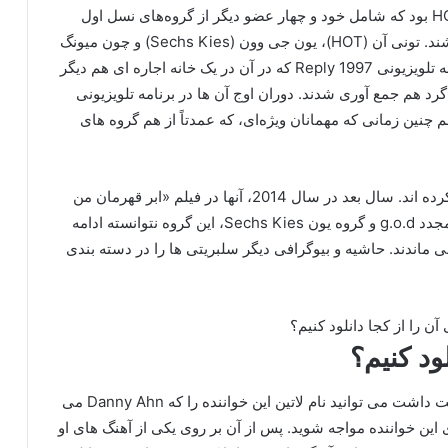
دنی بخشی از یک پروژه “گروه” به نام HOTSechgodRG بود که شامل خود و چهار عضو دیگر از گروه‌های نسل اول
است و تمام آن ها متولد در همان سال – 1978 می باشند. تونی آن (HOT)، یون جی وون (Sechs Kies) و چون میونگ
هون (NRG) برای ایجاد یک نسخه تی وی شو از مجموعه تلویزیونی Reply 1997 که در آن در یک خانه اجاره ای هم دیگر
 گرد هم جمع آوری شدند. دوران اوج آن ها در برنامه تلویزیونی
پ قرن بیستم (20세기 미소년) بود و هم چنین زمانی که مهمانان ویژه‌ای، که عمدتاً از هم گروه ‌های
این گروه هم چنین یک موزیک ویدیو را نیز فیلم برداری کرده اند. سال بعد در سال 2014، آنها در فیلم «ابر قهرمان من
کجاست» بازی کردند. به دلیل مشغله‌های زیاد و اتحاد مجدد g.o.d و گروه یون Sechs Kies، این گروه نتوانسته ادامه
 ماندند. حاشیه و بیوگرافی دیگر سلبریتی ها را در دسته بندی
ود کنیم؟
برای دانلود آهنگ های دنی آن از گروهی که در آن فعالیت داشت می توانید نام لاتین این خواننده را که Danny Ahn می
ین خواننده مواجه شوید. پس از آن بر روی یکی از آهنگ های او