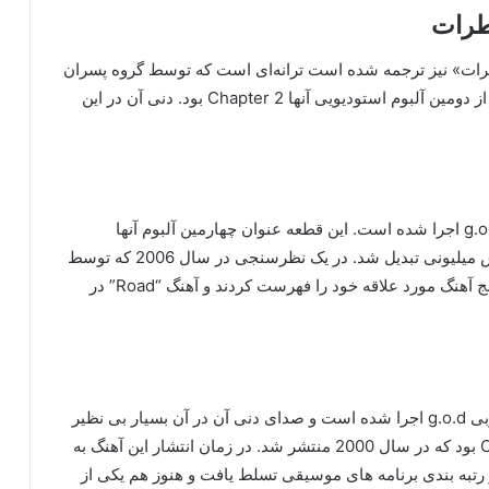
رات» نیز ترجمه شده است ترانه‌ای است که توسط گروه پسران
کره جنوبی g.o.d اجرا شده است. این آهنگ تبلیغ شده از دومین آلبوم استودیویی آنها Chapter 2 بود. دنی آن در این
“جاده” آهنگی است که توسط گروه پسر کره جنوبی g.o.d اجرا شده است. این قطعه عنوان چهارمین آلبوم آنها
Chapter 4 بود که در نوامبر 2001 منتشر شد به فروش میلیونی تبدیل شد. در یک نظرسنجی در سال 2006 که توسط
گالوپ کره انجام شد 1500 کره ای 13 ساله و بالاتر، پنج آهنگ مورد علاقه خود را فهرست کردند و آهنگ “Road” در
“دروغ ها” آهنگی است که توسط گروه پسران کره جنوبی g.o.d اجرا شده است و صدای دنی آن در آن بسیار بی نظیر
است. این آهنگ عنوانی از سومین آلبوم آنها Chapter 3 بود که در سال 2000 منتشر شد. در زمان انتشار این آهنگ به
 رتبه بندی برنامه های موسیقی تسلط یافت و هنوز هم یکی از