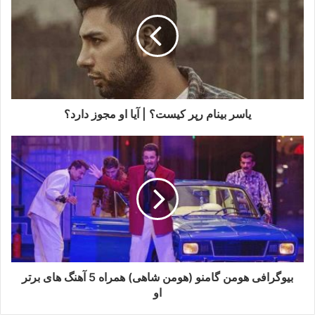
یاسر بینام رپر کیست؟ | آیا او مجوز دارد؟
بیوگرافی هومن گامنو (هومن شاهی) همراه 5 آهنگ های برتر
او