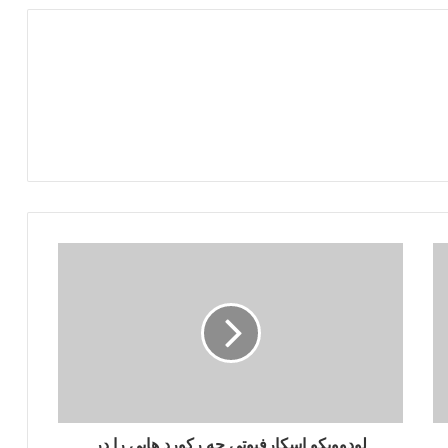
لودوویکو اسکارفیوتی چه رکورد هایی را در