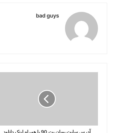
bad guys
آدرس سایت پویان بت 90 با همراه لینک دانلود