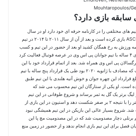
Mouhtaropoulos/Ge
 سابقه بازی دارد؟
‌ های مختلفی را در کارنامه حرفه ای خود دارد او در سال
۲۰۰۵ تا سال ۲۰۱۱ در باشگاه های جوانان ASC Waterwijn بازی کرده است و بعد از آن از سال ۲۰۱۱ تا ۲۰۱۴ در تیم
صه ورزش به رخ همگان کشید او بعد از حضور در این تیم و کسب
موفقیت های بسیار در ابتدای سال ۲۰۱۴ طی قرار دادی ۴ ساله با تیم جوانان پی اس وی در عرصه فوتبال فعالیت کرد
 خود در این تیم تا سال ۲۰۲۰ با تیم بزرگسالان پی اس وی همراه شد. بعد از اتمام قرارداد خود با این
تیم وارد تیم تاتنهام شد. او در پایان زمان نقل و انتقالات که مصادف با ژانویه ۲۰۲۰ بود طی یک قرارداد پنج ساله با تیم
غ قرارداد این چهره جوان و خوش آتیه هلندی با این تیم طبق
ه ارزش ۲۶.۷ میلیون پوند بوده است. او یکی از ستارگان این تیم محسوب می‌ شد که
یگ برتر یک گل به ثمر برساند و شروع طوفانی در این تیم
داشته باشد. تیم تاتنهام در این بازی توانست تیم منچستر را با نتیجه ۲ بر صفر شکست دهد و استیون در این بازی از
د. شروع بسیار عالی این بازیکن در این تیم همیشگی نبود
ایت در ۶ مارس ۲۰۲۰ در بازی با تیم برنلی دچار مصدومیت شد که در این مصدومیت مچ پا این
ان فصل برای این تیم بازی انجام ندهد و از حضور در زمین منع