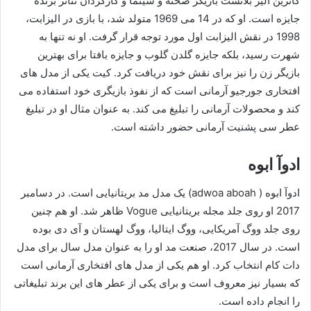
کاترین الیز بلانشت بازیگر صحنه و سینما و کارگردان تئاتر برنده
جایزه است. او که در 14 می 1969 متولد شد، با بازی در الیزابت،
1998 در نقش الیزابت اول مورد توجه قرار گرفت. او نه تنها به
شهرت رسید، بلکه جایزه گلدن گلوب و جایزه بافتا برای بهترین
بازیگر زن را نیز برای نقش خود دریافت کرد. کیت یکی از مدل های
افتخاری جورجیو آرمانی است که از نفوذ بازیگری خود استفاده می
کند و محصولات آرمانی را تبلیغ می کند. به عنوان مثال او در تبلیغ
عطر سی پشنیت آرمانی حضور داشته است.
ادوآ ابوه
ادوآ ابوه ( adwoa aboah) یک مدل مد بریتانیایی است. در دسامبر
2017 او روی جلد مجله بریتانیایی Vogue ظاهر شد. او هم چنین
روی جلد ووگ آمریکایی، ووگ ایتالیا، ووگ لهستان و آی دی بوده
است. در سال 2017، صنعت مد او را به عنوان مدل سال برای مدل
دات کام انتخاب کرد. او هم یکی از مدل های افتخاری آرمانی است
که بسیار نیز معروف است و برای یکی از عطر های این برند تبلیغاتی
را انجام داده است.