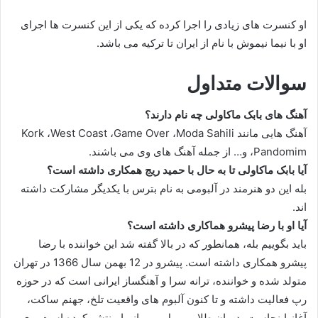
او کنسرت های زیادی را اجرا کرده که یکی از این کنسرت ها اجرای
او با نیما نیموش با نام از ایران تا ترکیه می باشد.
سوالات متداول
آهنگ های بابک ماکاولی چه نام دارند؟
آهنگ هایی مانند Kork ،West Coast ،Game Over ،Moda Sahili
،Pandomim و… از جمله آهنگ های وی می باشند.
آیا بابک ماکاولی تا به حال با حمید ریج همکاری داشته است؟
بله این دو هنرمند در آلبومی به نام بترس با یکدیگر مشارکت داشته
اند.
آیا او با رضا پیشرو هماکاری داشته است؟
باید بگوییم بله، همانطور که در بالا گفته شد این خواننده با رضا
پیشرو همکاری داشته است. پیشرو در 12 بهمن سال 1366 در تهران
متولد شده و خواننده، ترانه سرا و آهنگساز ایرانی است که در حوزه
رپ فعالیت داشته و تا کنون آلبوم های واقعیت تلخ، جهنم ساکت،
آغاز اینجاست، دوران طلایی، ریل و پرواز را منتشر کرده است. وی