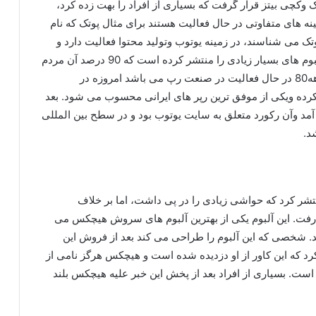
ک وکچی بیتز قرار گرفت که بسیاری از افراد را بهت زده کرد،
ینه های متفاوتی در حال فعالیت هستند برای مثال پوتک که نام
وتک می شناسند، در زمینه یوتوب وتولید محتوا فعالیت دارد و
این فعالیت آن جدا از فعالیت در سبک رپ می باشد .آلبوم های بسیار زیادی را منتشر کرده است که 90 درصد آن مردم
را جذب کرده است. کچی بیتز یا خشایار اس ار که از دهه80 در حال فعالیت در صنعت رپ می باشد امروزه در
رده ویکی از موفق ترین رپر های ایرانی محسوب می شود. بعد
 آمد وآن رکورد متعلق به سایت یوتوب بود و در سطح بین المللی
د.
نتشر کرد که حواشی زیادی را در پی داشت، اما بر خلاف
مان فروش رفت. این آلبوم یکی از بهترین آلبوم های سروش هیچکس می
 به وجود امد. شخصی که این آلبوم را طراحی می کند بعد از فروش این
د که این کاور از او دزدیده شده است و هیچکس هرگز نامی از
 است. بسیاری از افراد بعد از پخش این خبر علیه هیچکس بلند